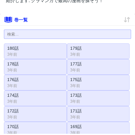
紹介します. クラマンガで最高の漫画を探そう！
巻一覧
180話
179話
3年前
3年前
178話
177話
3年前
3年前
176話
175話
3年前
3年前
174話
173話
3年前
3年前
172話
171話
3年前
3年前
170話
169話
3年前
3年前