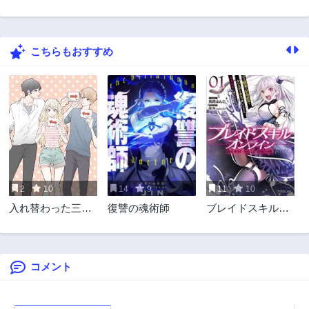
168話
167話
3年前
3年前
こちらもおすすめ
166話
165話
3年前
3年前
164話
163話
3年前
3年前
162話
161話
3年前
3年前
160話
159話
3年前
3年前
2
10
14
9
11
10
158話
157話
入れ替わった三角
復讐の魂術師
ブレイドスキル・
3年前
3年前
関係
オンライン～ゴミ
156話
155話
職業で最弱武器で
3年前
3年前
クソステータスの
俺、いつのまにか
コメント
154話
153話
『ラスボス』に成
3年前
3年前
り上がります！～
152話
151話