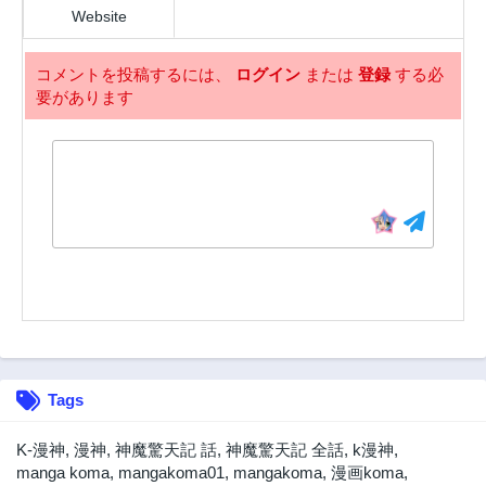
3年前
3年前
Website
150話
149話
3年前
3年前
コメントを投稿するには、
ログイン
または
登録
する必
要があります
148話
147話
3年前
3年前
146話
145話
3年前
3年前
144話
143話
3年前
3年前
142話
141話
3年前
3年前
140話
139話
3年前
3年前
138話
137話
Tags
3年前
3年前
136話
135話
K-漫神
,
漫神
,
神魔驚天記 話
,
神魔驚天記 全話
,
k漫神
,
3年前
3年前
manga koma
,
mangakoma01
,
mangakoma
,
漫画koma
,