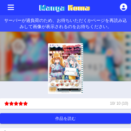
サーバーが過負荷のため、お待ちいただくかページを再読み込
みして画像が表示されるのをお待ちください。
10
/
10
(
10
)
作品を読む