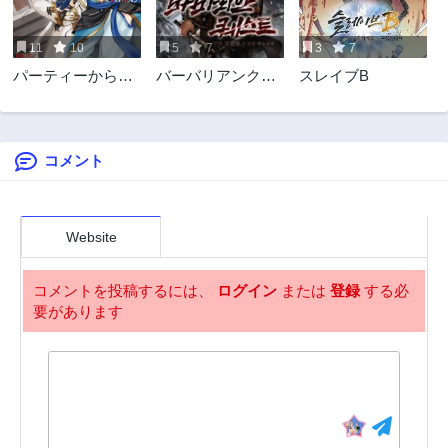
第164話
第163話
2年前
2年前
11
10
5
7
3
7
第162話
第161話
パーティーから追
バーバリアンクエ
スレイブB
2年前
2年前
放されたその治癒
スト
第160話
第159話
師、実は最強につ
2年前
2年前
き
コメント
第158話
第157話
2年前
2年前
第156話
第155話
2年前
2年前
Website
第154話
第153話
2年前
2年前
コメントを投稿するには、
ログイン
または
登録
する必
要があります
第152話
第151話
2年前
2年前
第150話
第149話
2年前
2年前
第148話
第147話
2年前
2年前