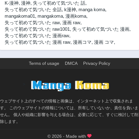
33話
32話
K-漫神
,
漫神
,
失って初めて気づいた 話
,
3年前
3年前
失って初めて気づいた 全話
,
k漫神
,
manga koma
,
mangakoma01
,
mangakoma
,
漫画koma
,
31話
30話
失って初めて気づいた raw
,
漫画 raw
,
3年前
3年前
失って初めて気づいた raw1001
,
失って初めて気づいた 漫画
,
29話
28話
失って初めて気づいた 漫画raw
,
3年前
3年前
失って初めて気づいた 漫画 raw
,
漫画コマ
,
漫画 コマ
,
27話
26話
3年前
3年前
Terms of usage
DMCA
Privacy Policy
25話
24話
3年前
3年前
23話
22話
>
3年前
3年前
21話
20話
ウェブサイト上のすべての情報と画像は、インターネット上で収集されま
3年前
3年前
す。 このウェブサイトの情報については、所有していないか、責任を負いま
19話
18話
せん。 個人や組織に影響を与える場合は、必要に応じて、すぐに検討して削
3年前
3年前
除します。
17話
16話
© 2026 - Made with
3年前
3年前