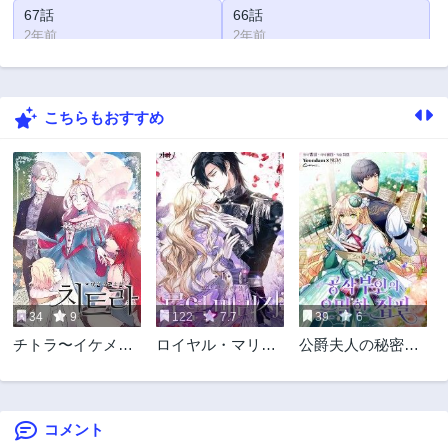
67話
66話
2年前
2年前
65話
64話
2年前
3年前
こちらもおすすめ
63話
62話
3年前
3年前
61話
60話
3年前
3年前
59話
58話
3年前
3年前
57話
56話
3年前
3年前
34
9
122
7.7
39
6
55話
54話
チトラ〜イケメン
ロイヤル・マリッ
公爵夫人の秘密の
3年前
3年前
をガチャする伯
ジ
執筆
53話
52話
爵〜
3年前
3年前
コメント
51話
50話