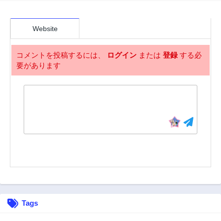
3年前
3年前
49話
48話
3年前
3年前
Website
47話
46話
3年前
3年前
コメントを投稿するには、
ログイン
または
登録
する必
要があります
45話
44話
3年前
3年前
43話
42話
3年前
3年前
41話
40話
3年前
3年前
39話
38話
3年前
3年前
37話
36話
3年前
3年前
35話
34話
Tags
3年前
3年前