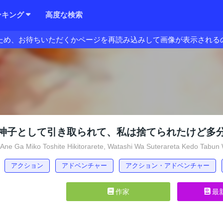
ンキング
高度な検索
ため、お待ちいただくかページを再読み込みして画像が表示される
神子として引き取られて、私は捨てられたけど多
ne Ga Miko Toshite Hikitorarete, Watashi Wa Suterareta Kedo Tabun 
アクション
アドベンチャー
アクション・アドベンチャー
作家
最