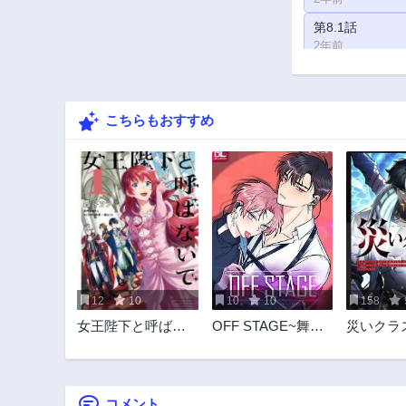
第8.1話
2年前
第6.2話
2年前
こちらもおすすめ
第3.2話
2年前
12
10
10
10
158
女王陛下と呼ばな
OFF STAGE~舞台
災いクラ
いで
裏の秘めゴト♡~
英雄の帰
コメント