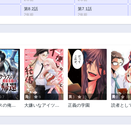
第8.2話
第7.1話
2年前
2年前
第5話
第4.1話
2年前
2年前
第2.1話
第2.2話
2年前
2年前
9.7
7
9
3
10
0
10
スの俺様
大嫌いなアイツと
正義の学園
読者とし
還
結婚しちゃった
こと言わ
だきます