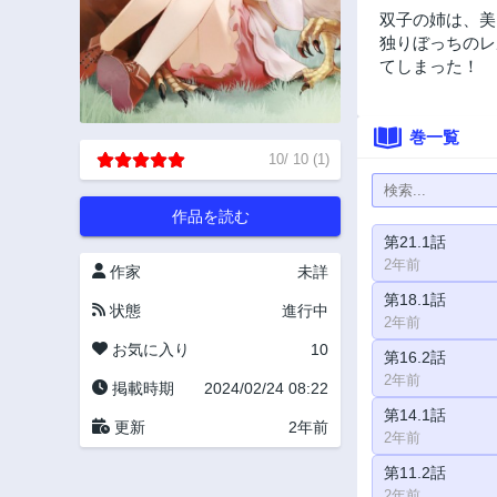
双子の姉は、美
独りぼっちのレ
てしまった！
巻一覧
10
/
10
(
1
)
作品を読む
第21.1話
2年前
作家
未詳
第18.1話
状態
進行中
2年前
お気に入り
10
第16.2話
2年前
掲載時期
2024/02/24 08:22
第14.1話
更新
2年前
2年前
第11.2話
2年前