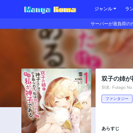
ジャンル
ラ
サーバーが過負荷の
双子の姉が
別名: Futago No A
ファンタジー
あらすじ