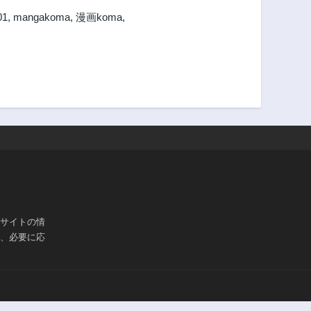
01
,
mangakoma
,
漫画koma
,
ブサイトの情
は、必要に応