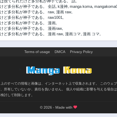
は捨てられたけど多分私が神子である。 話
,
けど多分私が神子である。 全話
,
k漫神
,
manga koma
,
mangakoma
ど多分私が神子である。 raw
,
漫画 raw
,
多分私が神子である。 raw1001
,
けど多分私が神子である。 漫画
,
ど多分私が神子である。 漫画raw
,
ど多分私が神子である。 漫画 raw
,
漫画コマ
,
漫画 コマ
,
Terms of usage
DMCA
Privacy Policy
>
ト上のすべての情報と画像は、インターネット上で収集されます。 このウェ
は、所有していないか、責任を負いません。 個人や組織に影響を与える場合
に検討して削除します。
© 2026 - Made with