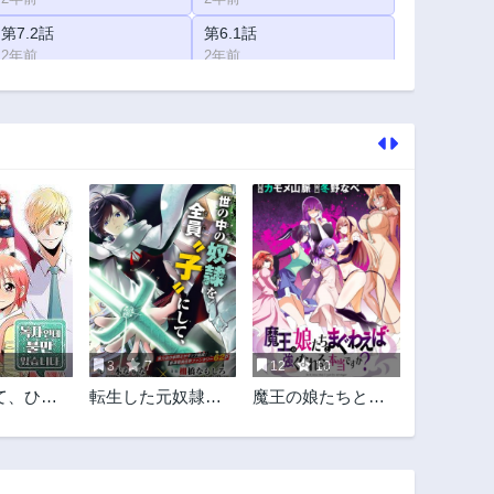
第7.2話
第6.1話
2年前
2年前
第4.2話
第3.1話
2年前
2年前
第1話
第1.2話
2年前
2年前
3
7
12
10
て、ひと
転生した元奴隷、
魔王の娘たちとま
せていた
最強の貴族になっ
ぐわえば強くなれ
！
て年上の娘と世界
るって本当です
最強を目指します
か？