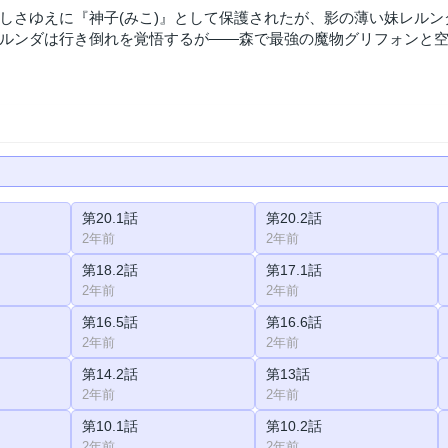
しさゆえに『神子(みこ)』として保護されたが、影の薄い妹レル
ルンダは行き倒れを覚悟するが――森で最強の魔物グリフォンと空
第20.1話
第20.2話
2年前
2年前
第18.2話
第17.1話
2年前
2年前
第16.5話
第16.6話
2年前
2年前
第14.2話
第13話
2年前
2年前
第10.1話
第10.2話
2年前
2年前