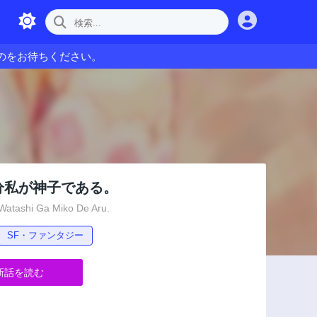
のをお待ちください。
分私が神子である。
Watashi Ga Miko De Aru.
SF・ファンタジー
新話を読む