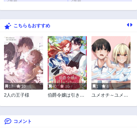
2年前
2年前
第25話
第24話
2年前
2年前
こちらもおすすめ
第23話
第22話
2年前
2年前
第21話
第20話
2年前
2年前
第19話
第18話
2年前
2年前
第17話
第16話
2年前
2年前
17
10
40
10
1
6
第15話
第14話
2人の王子様
伯爵令嬢は引きこ
ユメオチ～ユメで
2年前
2年前
もりたいです！
僕らは恋にオチる
第13話
第12話
～
2年前
2年前
コメント
第11話
第10話
2年前
2年前