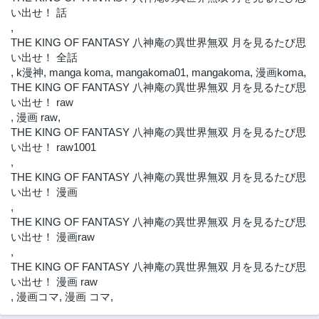
い出せ！ 話
,
THE KING OF FANTASY 八神庵の異世界無双 月を見るたび思
い出せ！ 全話
,
k漫神
,
manga koma
,
mangakoma01
,
mangakoma
,
漫画koma
,
THE KING OF FANTASY 八神庵の異世界無双 月を見るたび思
い出せ！ raw
,
漫画 raw
,
THE KING OF FANTASY 八神庵の異世界無双 月を見るたび思
い出せ！ raw1001
,
THE KING OF FANTASY 八神庵の異世界無双 月を見るたび思
い出せ！ 漫画
,
THE KING OF FANTASY 八神庵の異世界無双 月を見るたび思
い出せ！ 漫画raw
,
THE KING OF FANTASY 八神庵の異世界無双 月を見るたび思
い出せ！ 漫画 raw
,
漫画コマ
,
漫画 コマ
,