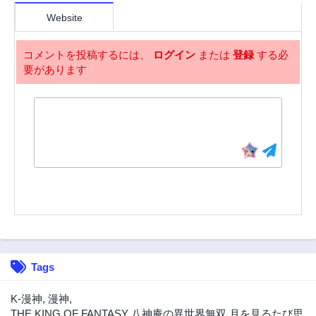
第9話
第8話
2年前
2年前
Website
第7話
第6話
2年前
2年前
コメントを投稿するには、
ログイン
または
登録
する必
要があります
第5話
第4話
2年前
2年前
第3話
第2話
2年前
2年前
第1話
2年前
Tags
K-漫神
,
漫神
,
THE KING OF FANTASY 八神庵の異世界無双 月を見るたび思