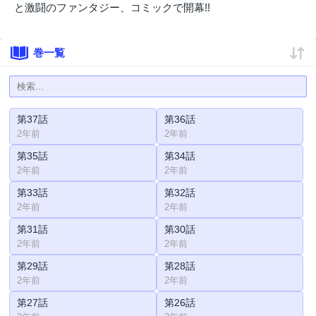
と激闘のファンタジー、コミックで開幕!!
巻一覧
第37話
第36話
2年前
2年前
第35話
第34話
2年前
2年前
第33話
第32話
2年前
2年前
第31話
第30話
2年前
2年前
第29話
第28話
2年前
2年前
第27話
第26話