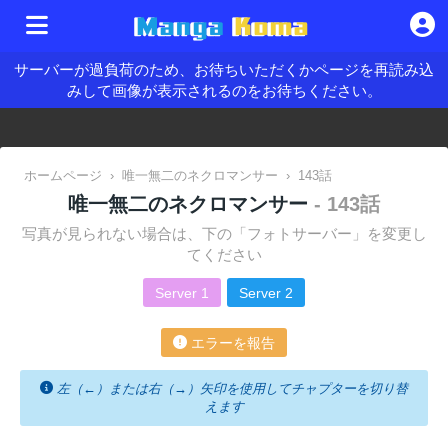
サーバーが過負荷のため、お待ちいただくかページを再読み込
みして画像が表示されるのをお待ちください。
ホームページ
›
唯一無二のネクロマンサー
›
143話
唯一無二のネクロマンサー
- 143話
写真が見られない場合は、下の「フォトサーバー」を変更し
てください
Server 1
Server 2
エラーを報告
左（←）または右（→）矢印を使用してチャプターを切り替
えます