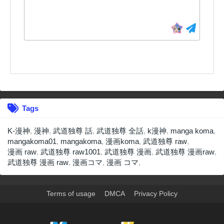
Tags
K-漫神
,
漫神
,
武道独尊 話
,
武道独尊 全話
,
k漫神
,
manga koma
,
mangakoma01
,
mangakoma
,
漫画koma
,
武道独尊 raw
,
漫画 raw
,
武道独尊 raw1001
,
武道独尊 漫画
,
武道独尊 漫画raw
,
武道独尊 漫画 raw
,
漫画コマ
,
漫画 コマ
,
Terms of usage
DMCA
Privacy Policy