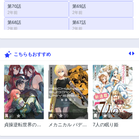
第70話
第69話
2年前
2年前
第68話
第67話
2年前
2年前
第66話
第65話
2年前
2年前
こちらもおすすめ
第64話
第63話
2年前
2年前
第62話
第61話
2年前
2年前
第60話
第59話
2年前
2年前
第58話
第57話
2年前
2年前
10
10
2
10
3
10
第56話
第55話
貞操逆転世界の童
メカニカル バディ
7人の眠り姫
2年前
2年前
貞辺境領主騎士
ユニバース
第54話
第53話