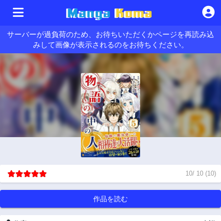
サーバーが過負荷のため、お待ちいただくかページを再読み込
みして画像が表示されるのをお待ちください。
10
/
10
(
10
)
作品を読む