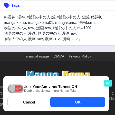
第37話
第36話
Tags
2年前
2年前
第35話
第34話
K-漫神
,
漫神
,
物語の中の人 話
,
物語の中の人 全話
,
k漫神
,
2年前
2年前
manga koma
,
mangakoma01
,
mangakoma
,
漫画koma
,
物語の中の人 raw
,
漫画 raw
,
物語の中の人 raw1001
,
第33話
第32話
物語の中の人 漫画
,
物語の中の人 漫画raw
,
2年前
2年前
物語の中の人 漫画 raw
,
漫画コマ
,
漫画 コマ
,
第31話
第30話
2年前
2年前
第29話
第28話
Terms of usage
DMCA
Privacy Policy
2年前
2年前
第27話
第26話
>
2年前
2年前
第25話
第24話
ウェブサイト上のすべての情報と画像は、インターネット上で収集されま
2年前
2年前
す。 このウェブサイトの情報については、所有していないか、責任を負いま
第23話
第22話
せん。 個人や組織に影響を与える場合は、必要に応じて、すぐに検討して削
2年前
2年前
除します。
第21話
第20話
2年前
2年前