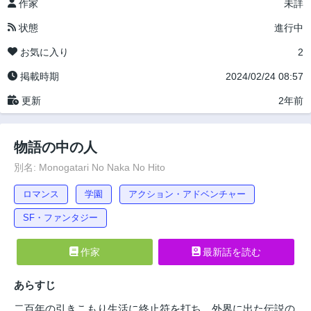
作家
未詳
状態
進行中
お気に入り
2
掲載時期
2024/02/24 08:57
更新
2年前
物語の中の人
別名: Monogatari No Naka No Hito
ロマンス
学園
アクション・アドベンチャー
SF・ファンタジー
作家
最新話を読む
あらすじ
二百年の引きこもり生活に終止符を打ち、外界に出た伝説の