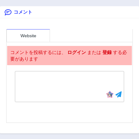
2年前
2年前
コメント
第52話
第51話
2年前
2年前
第51.2話
第50話
2年前
2年前
Website
第49話
第48話
2年前
2年前
コメントを投稿するには、
ログイン
または
登録
する必
要があります
第47話
第46話
2年前
2年前
第45話
第44話
2年前
2年前
第43話
第42話
2年前
2年前
第41話
第40話
2年前
2年前
第39話
第38話
2年前
2年前