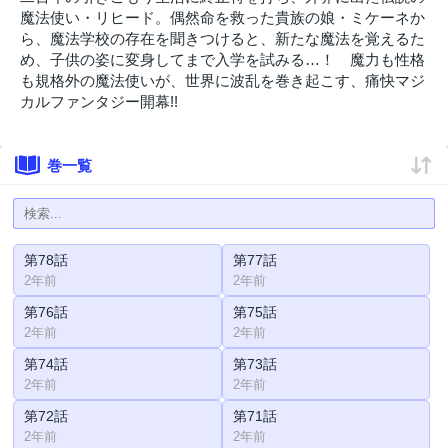
魔法使い・リヒード。偶然命を救った貴族の娘・ミケーネか
ら、魔法学校の存在を聞きつけると、新たな魔法を覚えるた
め、子供の姿に変身してまで入学を試みる…！ 魔力も性格
も規格外の魔法使いが、世界に波乱を巻き起こす、痛快マジ
カルファンタジー開幕!!
巻一覧
第78話
第77話
2年前
2年前
第76話
第75話
2年前
2年前
第74話
第73話
2年前
2年前
第72話
第71話
2年前
2年前