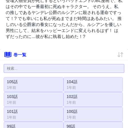
登場人物全員が死亡するというバッドエンドのBL漫画で、私
はその中でも一番最初に死ぬキャラクター。 そのうえ、私
の推しであるヤンデレ公爵のルシアンに殺される運命ですっ
て！? でも幸いにも私が死ぬまでまだ時間はあるみたい。 推
しのいる公爵家の養女になったんだから、ルシアンを優しい
男性にして、結末をハッピーエンドに変えられるはず！ は
ずだったのに…彼が私に執着し始めた！?
巻一覧
105話
104話
1年前
1年前
103話
102話
1年前
1年前
101話
100話
1年前
1年前
99話
98話