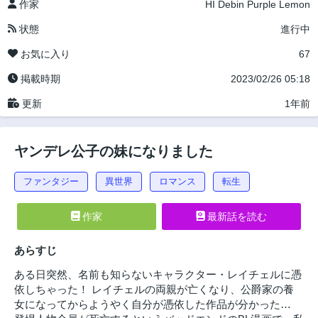
作家
HI
Debin
Purple Lemon
状態
進行中
お気に入り
67
掲載時期
2023/02/26 05:18
更新
1年前
ヤンデレ公子の妹になりました
ファンタジー
異世界
ロマンス
転生
作家
最新話を読む
あらすじ
ある日突然、名前も知らないキャラクター・レイチェルに憑
依しちゃった！ レイチェルの両親が亡くなり、公爵家の養
女になってからようやく自分が憑依した作品が分かった…