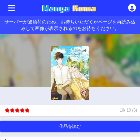
サーバーが過負荷のため、お待ちいただくかページを再読み込
みして画像が表示されるのをお待ちください。
10
/
10
(
3
)
作品を読む