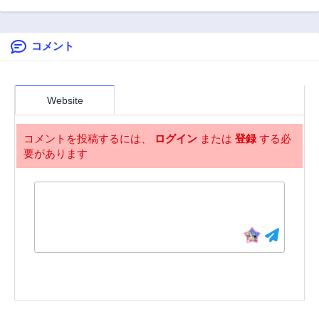
81話
80話
した
るお義母さんにな
2年前
2年前
ったんですが?!
コメント
79話
78話
2年前
2年前
77話
76話
2年前
2年前
Website
75話
74話
2年前
2年前
コメントを投稿するには、
ログイン
または
登録
する必
要があります
73話
72話
2年前
2年前
71話
70話
2年前
2年前
69話
68話
2年前
2年前
67話
66話
2年前
2年前
65話
64話