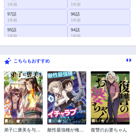
1年前
1年前
97話
96話
1年前
1年前
95話
94話
1年前
1年前
93話
92話
1年前
1年前
こちらもおすすめ
91話
90話
1年前
1年前
89話
88話
1年前
2年前
87話
86話
2年前
2年前
85話
84話
2年前
2年前
12
7
1
10
6
6
83話
82話
弟子に褒美を与え
敵性最強種が俺に
復讐のお婆ちゃん
2年前
2年前
たらレベルアップ
イチャラブしたが