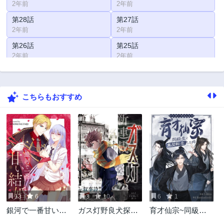
2年前
2年前
第28話
第27話
2年前
2年前
第26話
第25話
2年前
2年前
第24話
第23話
2年前
2年前
こちらもおすすめ
第22話
第21話
2年前
2年前
第20話
第19話
2年前
2年前
第18話
第17話
2年前
2年前
第16話
第15話
2年前
2年前
13
6
3
10
6
1
第15.2話
第14話
銀河で一番甘い結
ガス灯野良犬探偵
育才仙宗~同級生
2年前
2年前
婚
団
と集団転生した件