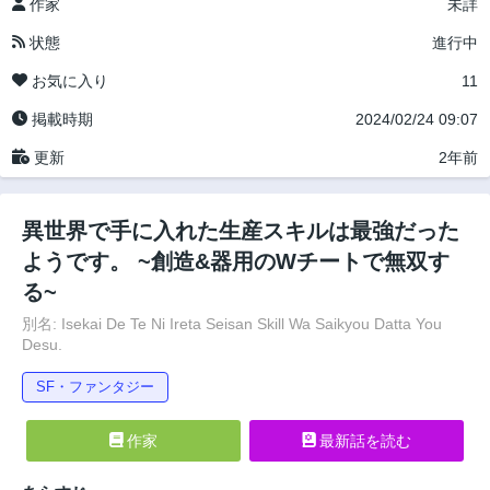
作家
未詳
状態
進行中
お気に入り
11
掲載時期
2024/02/24 09:07
更新
2年前
異世界で手に入れた生産スキルは最強だった
ようです。 ~創造&器用のWチートで無双す
る~
別名: Isekai De Te Ni Ireta Seisan Skill Wa Saikyou Datta You
Desu.
SF・ファンタジー
作家
最新話を読む