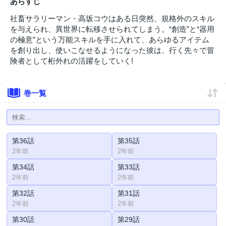
あらすじ
社畜サラリーマン・高坂コウはある日突然、規格外のスキル
を与えられ、異世界に転移させられてしまう。“創造”と“器用
の極意”という万能スキルを手に入れて、あらゆるアイテム
を創り出し、使いこなせるようになった彼は、行く先々で冒
険者として桁外れの活躍をしていく!
巻一覧
第36話
第35話
2年前
2年前
第34話
第33話
2年前
2年前
第32話
第31話
2年前
2年前
第30話
第29話