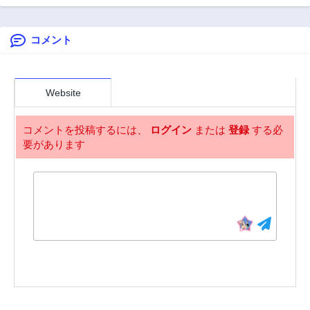
第13話
第12話
~
2年前
2年前
コメント
第11話
第10話
2年前
2年前
第9話
第8話
2年前
2年前
Website
第7話
第6話
2年前
2年前
コメントを投稿するには、
ログイン
または
登録
する必
要があります
第5話
第4話
2年前
2年前
第3話
第2話
2年前
2年前
第1話
2年前