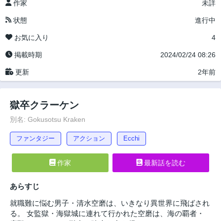
作家
未詳
状態
進行中
お気に入り
4
掲載時期
2024/02/24 08:26
更新
2年前
獄卒クラーケン
別名: Gokusotsu Kraken
ファンタジー
アクション
Ecchi
作家
最新話を読む
あらすじ
就職難に悩む男子・清水空磨は、いきなり異世界に飛ばされ
る。 女監獄・海獄城に連れて行かれた空磨は、海の覇者・