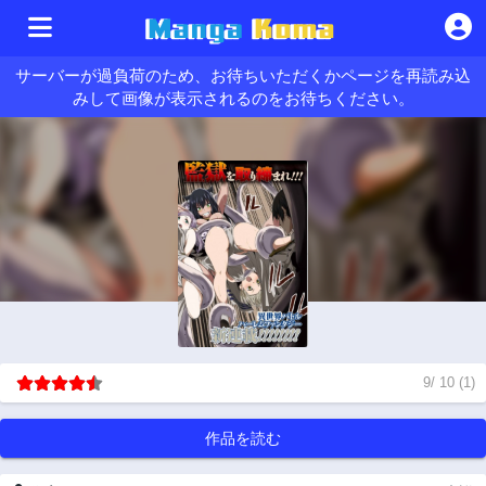
サーバーが過負荷のため、お待ちいただくかページを再読み込
みして画像が表示されるのをお待ちください。
9
/
10
(
1
)
作品を読む