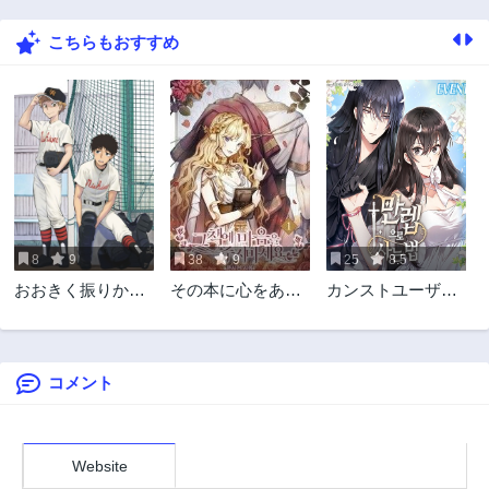
こちらもおすすめ
8
9
38
9
25
8.5
おおきく振りかぶ
その本に心をあげ
カンストユーザー
って
ないでください
が異世界で生きる
方法
コメント
Website