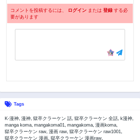
コメントを投稿するには、
ログイン
または
登録
する必
要があります
Tags
K-漫神
,
漫神
,
獄卒クラーケン 話
,
獄卒クラーケン 全話
,
k漫神
,
manga koma
,
mangakoma01
,
mangakoma
,
漫画koma
,
獄卒クラーケン raw
,
漫画 raw
,
獄卒クラーケン raw1001
,
獄卒クラーケン 漫画
,
獄卒クラーケン 漫画raw
,