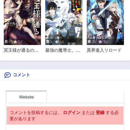
2年前
2年前
第19話
第18話
2年前
2年前
第17話
第16話
2年前
2年前
6
10
3
10
20
10
第15話
第14話
冥王様が通るので
最強の魔導士。ひ
異界進入リロード
2年前
2年前
すよ!@COMIC
ざに矢をうけてし
第13話
第12話
まったので田舎の
2年前
2年前
衛兵になる
コメント
第11話
第10話
2年前
2年前
第9話
第8話
2年前
2年前
Website
第7話
第6話
2年前
2年前
コメントを投稿するには、
ログイン
または
登録
する必
要があります
第5話
第4話
2年前
2年前