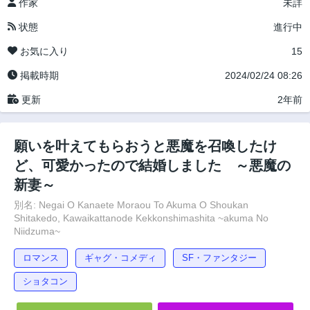
作家
未詳
状態
進行中
お気に入り
15
掲載時期
2024/02/24 08:26
更新
2年前
願いを叶えてもらおうと悪魔を召喚したけ
ど、可愛かったので結婚しました ～悪魔の
新妻～
別名: Negai O Kanaete Moraou To Akuma O Shoukan
Shitakedo, Kawaikattanode Kekkonshimashita ~akuma No
Niidzuma~
ロマンス
ギャグ・コメディ
SF・ファンタジー
ショタコン