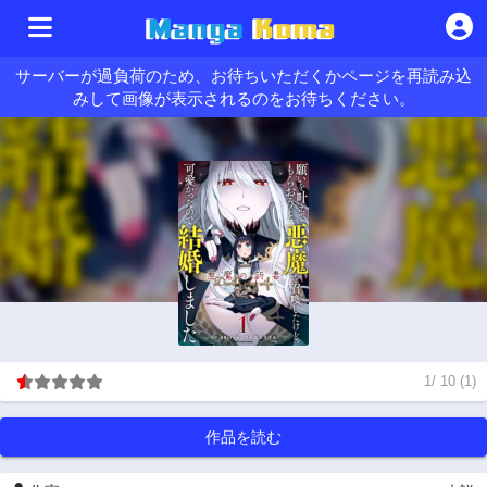
サーバーが過負荷のため、お待ちいただくかページを再読み込
みして画像が表示されるのをお待ちください。
1
/
10
(
1
)
作品を読む