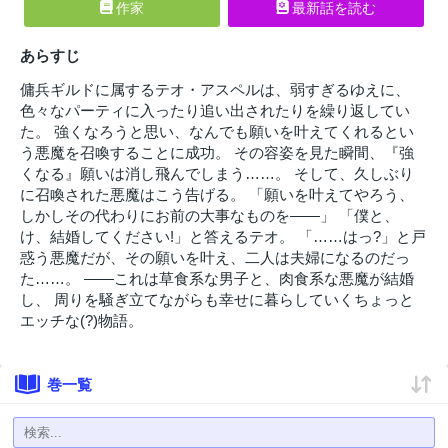
作家
最新話を読む
あらすじ
傭兵ギルドに属するテオ・アスペルは、弱すぎるゆえに、
色々なパーティに入ったり追い出されたりを繰り返してい
た。 強くなろうと思い、なんでも願いを叶えてくれるとい
う悪魔を召喚することに成功。 その容姿を見た瞬間、『強
くなる』願いは消し飛んでしまう……。 そして、久しぶり
に召喚された悪魔はこう告げる。 「願いを叶えてやろう、
しかしその代わりにお前の大事なものを――」 「僕と、
け、結婚してください!」と答えるテオ。 「……はっ?」と戸
惑う悪魔だが、その願いを叶え、二人は夫婦になるのだっ
た……。 ――これは草食系な男子と、肉食系な悪魔が結婚
し、 周りを騒ぎ立てながらも幸せに暮らしていくちょっと
エッチな(?)物語。
巻一覧