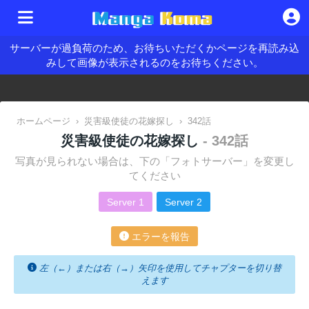
サーバーが過負荷のため、お待ちいただくかページを再読み込
みして画像が表示されるのをお待ちください。
ホームページ
›
災害級使徒の花嫁探し
›
342話
災害級使徒の花嫁探し
- 342話
写真が見られない場合は、下の「フォトサーバー」を変更し
てください
Server 1
Server 2
エラーを報告
左（←）または右（→）矢印を使用してチャプターを切り替
えます