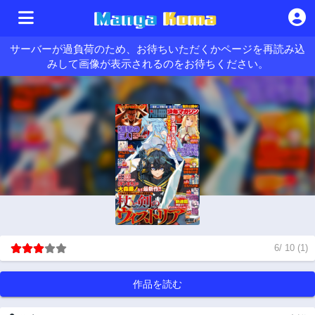
サーバーが過負荷のため、お待ちいただくかページを再読み込
みして画像が表示されるのをお待ちください。
6
/
10
(
1
)
作品を読む