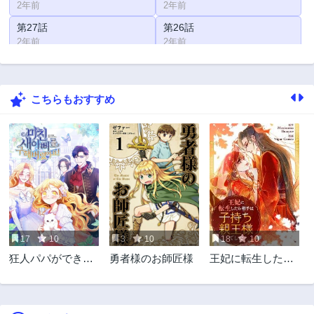
2年前
2年前
第27話
第26話
2年前
2年前
第25話
第24話
2年前
2年前
こちらもおすすめ
第23話
第22話
2年前
2年前
第21話
第20話
2年前
2年前
第19話
第18話
2年前
2年前
第17話
第16話
2年前
2年前
17
10
3
10
18
10
第15話
第14話
狂人パパができち
勇者様のお師匠様
王妃に転生したら
2年前
2年前
ゃいました
相手は子持ち親王
第13話
第12話
様でした
2年前
2年前