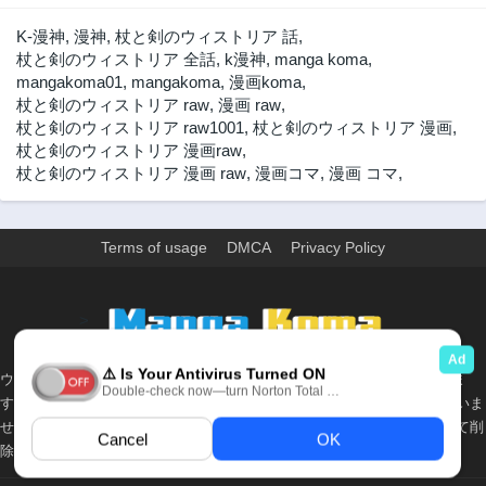
K-漫神
,
漫神
,
杖と剣のウィストリア 話
,
杖と剣のウィストリア 全話
,
k漫神
,
manga koma
,
mangakoma01
,
mangakoma
,
漫画koma
,
杖と剣のウィストリア raw
,
漫画 raw
,
杖と剣のウィストリア raw1001
,
杖と剣のウィストリア 漫画
,
杖と剣のウィストリア 漫画raw
,
杖と剣のウィストリア 漫画 raw
,
漫画コマ
,
漫画 コマ
,
Terms of usage
DMCA
Privacy Policy
>
ウェブサイト上のすべての情報と画像は、インターネット上で収集されま
す。 このウェブサイトの情報については、所有していないか、責任を負いま
せん。 個人や組織に影響を与える場合は、必要に応じて、すぐに検討して削
除します。