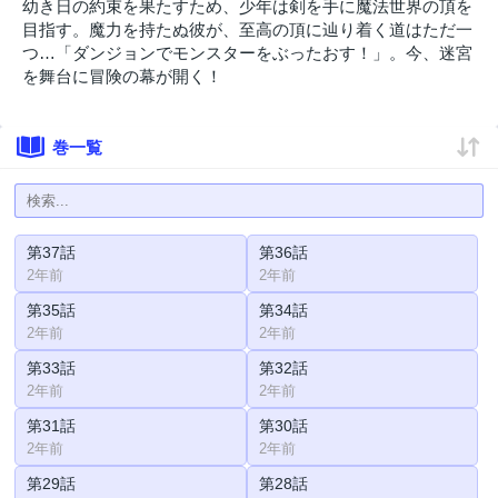
幼き日の約束を果たすため、少年は剣を手に魔法世界の頂を
目指す。魔力を持たぬ彼が、至高の頂に辿り着く道はただ一
つ…「ダンジョンでモンスターをぶったおす！」。今、迷宮
を舞台に冒険の幕が開く！
巻一覧
第37話
第36話
2年前
2年前
第35話
第34話
2年前
2年前
第33話
第32話
2年前
2年前
第31話
第30話
2年前
2年前
第29話
第28話