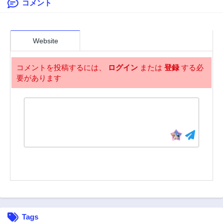
コメント
第11話
第10話
2年前
2年前
第9話
第8話
2年前
2年前
Website
第7話
第6話
2年前
2年前
コメントを投稿するには、
ログイン
または
登録
する必
要があります
第5話
第4話
2年前
2年前
第3話
第2話
2年前
2年前
第1話
2年前
Tags