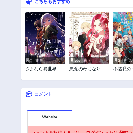
こちらもおすすめ
3
9
106
7
2
10
さよなら異世界、
悪党の母になりま
不遇職の
またきて明日
した
けど何と
やってま
ＭＩＣ
コメント
Website
コメントを投稿するには、
ログイン
または
登録
す