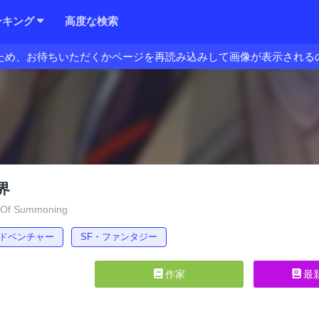
ンキング
高度な検索
ため、お待ちいただくかページを再読み込みして画像が表示される
界
 Of Summoning
ドベンチャー
SF・ファンタジー
作家
最