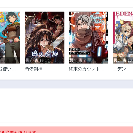
8
10
4
8
5
10
弓使いだ
憑依剣神
終末のカウントダ
エデン
か無難に
ウン
す＠ＣＯ
る必要があります