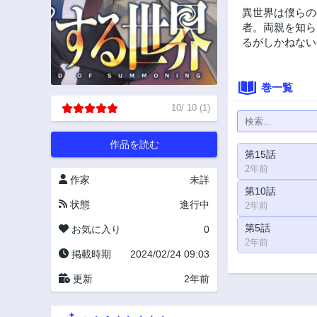
異世界は僕らの
者。両親を知ら
るがしかねない
巻一覧
10
/
10
(
1
)
作品を読む
第15話
2年前
作家
未詳
第10話
状態
進行中
2年前
第5話
お気に入り
0
2年前
掲載時期
2024/02/24 09:03
更新
2年前