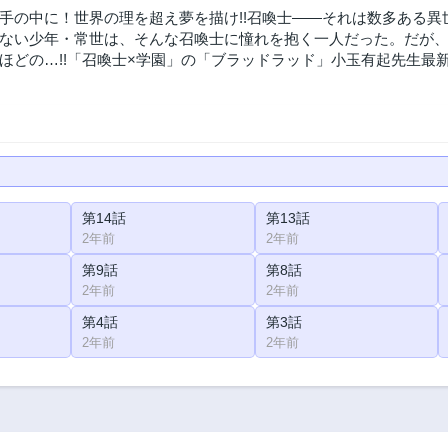
手の中に！世界の理を超え夢を描け!!召喚士――それは数多ある
ない少年・常世は、そんな召喚士に憧れを抱く一人だった。だが、
ほどの…!!「召喚士×学園」の「ブラッドラッド」小玉有起先生最新
第14話
第13話
2年前
2年前
第9話
第8話
2年前
2年前
第4話
第3話
2年前
2年前