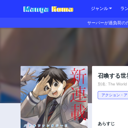
ジャンル
ラ
サーバーが過負荷の
召喚する世
別名: The World
アクション・ア
あらすじ