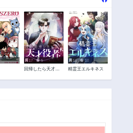
17
5
16
10
回帰したら天才役
精霊王エルキネス
者！