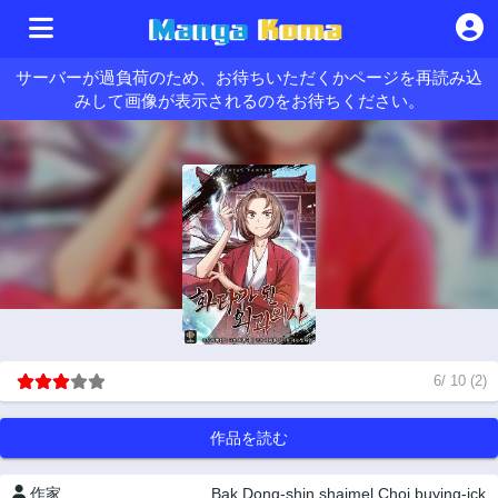
サーバーが過負荷のため、お待ちいただくかページを再読み込
みして画像が表示されるのをお待ちください。
6
/
10
(
2
)
作品を読む
作家
Bak Dong-shin
shaimel
Choi buying-ick