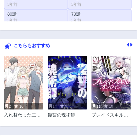
3年前
3年前
80話
79話
3年前
3年前
78話
77話
3年前
3年前
こちらもおすすめ
76話
75話
3年前
3年前
74話
73話
3年前
3年前
72話
71話
3年前
3年前
70話
69話
3年前
3年前
2
10
14
9
11
10
68話
67話
入れ替わった三角
復讐の魂術師
ブレイドスキル・
3年前
3年前
関係
オンライン～ゴミ
66話
65話
職業で最弱武器で
3年前
3年前
クソステータスの