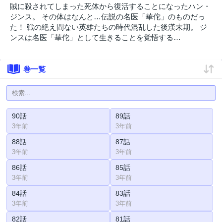
賊に殺されてしまった死体から復活することになったハン・
ジンス。 その体はなんと…伝説の名医「華佗」のものだっ
た！ 戦の絶え間ない英雄たちの時代混乱した後漢末期。 ジ
ンスは名医「華佗」として生きることを覚悟する…
巻一覧
90話
89話
3年前
3年前
88話
87話
3年前
3年前
86話
85話
3年前
3年前
84話
83話
3年前
3年前
82話
81話