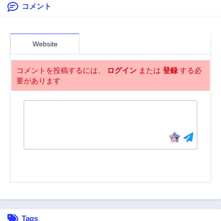
俺、いつのまにか
コメント
64話
63話
『ラスボス』に成
3年前
3年前
り上がります！～
62話
61話
3年前
3年前
Website
60話
59話
3年前
3年前
コメントを投稿するには、
ログイン
または
登録
する必
要があります
58話
57話
3年前
3年前
56話
55話
3年前
3年前
54話
53話
3年前
3年前
52話
51話
3年前
3年前
50話
49話
3年前
3年前
48話
47話
Tags