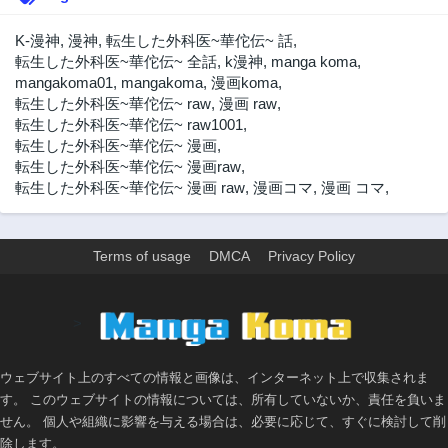
3年前
3年前
46話
45話
K-漫神
,
漫神
,
転生した外科医~華佗伝~ 話
,
3年前
3年前
転生した外科医~華佗伝~ 全話
,
k漫神
,
manga koma
,
mangakoma01
,
mangakoma
,
漫画koma
,
44話
43話
転生した外科医~華佗伝~ raw
,
漫画 raw
,
3年前
3年前
転生した外科医~華佗伝~ raw1001
,
42話
41話
転生した外科医~華佗伝~ 漫画
,
3年前
3年前
転生した外科医~華佗伝~ 漫画raw
,
転生した外科医~華佗伝~ 漫画 raw
,
漫画コマ
,
漫画 コマ
,
40話
39話
3年前
3年前
38話
37話
Terms of usage
DMCA
Privacy Policy
3年前
3年前
36話
35話
3年前
3年前
>
34話
33話
3年前
3年前
ウェブサイト上のすべての情報と画像は、インターネット上で収集されま
32話
31話
す。 このウェブサイトの情報については、所有していないか、責任を負いま
3年前
3年前
せん。 個人や組織に影響を与える場合は、必要に応じて、すぐに検討して削
除します。