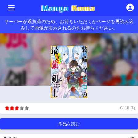
サーバーが過負荷のため、お待ちいただくかページを再読み込
みして画像が表示されるのをお待ちください。
6
/
10
(
1
)
作品を読む