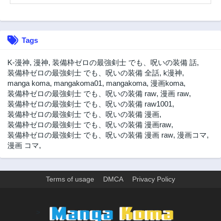
第20話
第19話
2年前
2年前
第18話
第17話
Tags
2年前
2年前
第16話
第15話
K-漫神
,
漫神
,
装備枠ゼロの最強剣士 でも、呪いの装備 話
,
2年前
2年前
装備枠ゼロの最強剣士 でも、呪いの装備 全話
,
k漫神
,
manga koma
,
mangakoma01
,
mangakoma
,
漫画koma
,
第14話
第13話
装備枠ゼロの最強剣士 でも、呪いの装備 raw
,
漫画 raw
,
2年前
2年前
装備枠ゼロの最強剣士 でも、呪いの装備 raw1001
,
第12話
第11話
装備枠ゼロの最強剣士 でも、呪いの装備 漫画
,
2年前
2年前
装備枠ゼロの最強剣士 でも、呪いの装備 漫画raw
,
装備枠ゼロの最強剣士 でも、呪いの装備 漫画 raw
,
漫画コマ
,
第9話
第8話
漫画 コマ
,
2年前
2年前
第7話
第6話
2年前
2年前
Terms of usage
DMCA
Privacy Policy
第5話
第4話
2年前
2年前
>
第3話
第2話