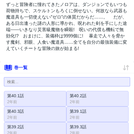
ずっと冒険者に憧れてきたノロアは、ダンジョンでもいつも
荷物持ちで、スケルトンもろくに倒せない。何故なら武器も
魔道具も一切使えない”ゼロ”の体質だからだ……。 だが、
ある日出逢った謎の人形に導かれ、呪われた剣を手にした途
端――いきなり災害級魔物を瞬殺! 呪いの代償も機転で無
効化!? おまけに、装備枠は9999個に! 暴走で人々を脅か
す魔剣、邪眼、人食い魔道具……全てを自分の最強装備に変
えていくチートな冒険の旅が始まる!
巻一覧
第40.1話
第40.2話
2年前
2年前
第40.3話
第39.1話
2年前
2年前
第39.2話
第39.3話
2年前
2年前