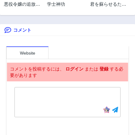
悪役令嬢の追放
学士神功
君を蘇らせるため
2年前
2年前
後！ 教会改革ごは
に
第29.1話
第29.2話
んで悠々シスター
2年前
2年前
暮らし
コメント
第28.1話
第28.2話
2年前
2年前
第27.1話
第27.2話
2年前
2年前
Website
第26.1話
第26.2話
2年前
2年前
コメントを投稿するには、
ログイン
または
登録
する必
要があります
第25.1話
第25.2話
2年前
2年前
第24.1話
第24.2話
2年前
2年前
第23.1話
第23.2話
2年前
2年前
第22話
第21話
2年前
2年前