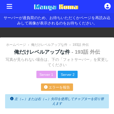
サーバーが過負荷のため、お待ちいただくかページを再読み込
みして画像が表示されるのをお待ちください。
ホームページ
›
俺だけレベルアップな件
›
193話 外伝
俺だけレベルアップな件
- 193話 外伝
写真が見られない場合は、下の「フォトサーバー」を変更し
てください
Server 1
Server 2
エラーを報告
左（←）または右（→）矢印を使用してチャプターを切り替
えます