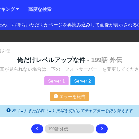
ンキング
高度な検索
ため、お待ちいただくかページを再読み込みして画像が表示される
話 外伝
俺だけレベルアップな件
- 199話 外伝
真が見られない場合は、下の「フォトサーバー」を変更してくだ
Server 1
Server 2
エラーを報告
左（←）または右（→）矢印を使用してチャプターを切り替えます