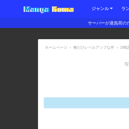
ジャンル
ラ
サーバーが過負荷の
ホームページ
›
俺だけレベルアップな件
›
199
写