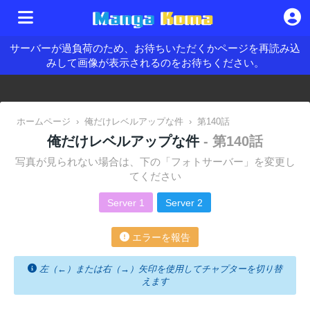
サーバーが過負荷のため、お待ちいただくかページを再読み込
みして画像が表示されるのをお待ちください。
ホームページ
›
俺だけレベルアップな件
›
第140話
俺だけレベルアップな件
- 第140話
写真が見られない場合は、下の「フォトサーバー」を変更し
てください
Server 1
Server 2
エラーを報告
左（←）または右（→）矢印を使用してチャプターを切り替
えます