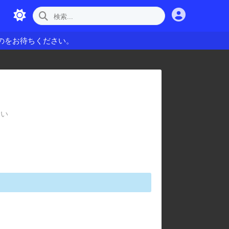
のをお待ちください。
さい