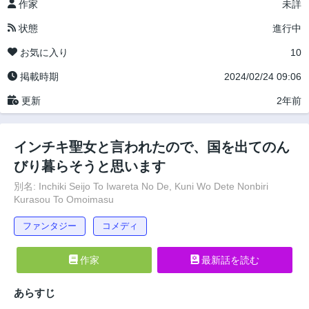
作家
未詳
状態
進行中
お気に入り
10
掲載時期
2024/02/24 09:06
更新
2年前
インチキ聖女と言われたので、国を出てのん
びり暮らそうと思います
別名: Inchiki Seijo To Iwareta No De, Kuni Wo Dete Nonbiri
Kurasou To Omoimasu
ファンタジー
コメディ
作家
最新話を読む
あらすじ