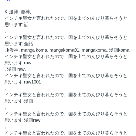
K-漫神
,
漫神
,
インチキ聖女と言われたので、国を出てのんびり暮らそうと
思います 話
,
インチキ聖女と言われたので、国を出てのんびり暮らそうと
思います 全話
,
k漫神
,
manga koma
,
mangakoma01
,
mangakoma
,
漫画koma
,
インチキ聖女と言われたので、国を出てのんびり暮らそうと
思います raw
,
漫画 raw
,
インチキ聖女と言われたので、国を出てのんびり暮らそうと
思います raw1001
,
インチキ聖女と言われたので、国を出てのんびり暮らそうと
思います 漫画
,
インチキ聖女と言われたので、国を出てのんびり暮らそうと
思います 漫画raw
,
インチキ聖女と言われたので、国を出てのんびり暮らそうと