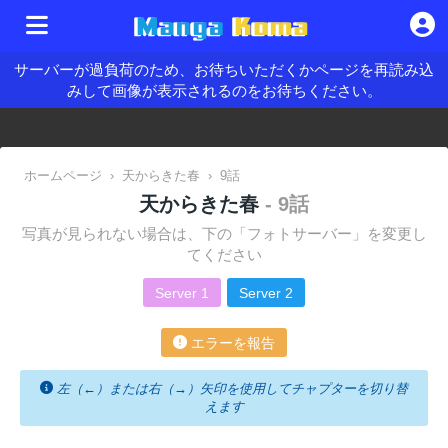
サーバーが過負荷のため、お待ちいただくかページを再読み込
みして画像が表示されるのをお待ちください。
ホームページ
›
天からきた春
›
9話
天からきた春
- 9話
写真が見られない場合は、下の「フォトサーバー」を変更し
てください
Server 1
Server 2
エラーを報告
左（←）または右（→）矢印を使用してチャプターを切り替
えます