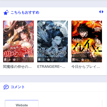
第5話
第4話
3年前
3年前
こちらもおすすめ
第3話
第2話
3年前
3年前
第1話
2年前
14
7
16
10
41
7.5
閻魔様の仰せのま
ETRANGERE~異
今日からプレイヤ
ま
邦人~
ー
コメント
Website