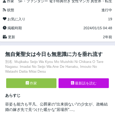
作家
SF・ファンタジー
電子特典付き
女性マンガ
異世界・転生
状態
進行中
お気に入り
19
掲載時期
2024/01/15 04:48
更新
2年前
無自覚聖女は今日も無意識に力を垂れ流す
別名: Mujikaku Seijo Wa Kyou Mo Muishiki Ni Chikara O Tare
Nagasu: Imadai No Seijo Wa Ane De Hanaku, Imouto No
Watashi Datta Mitai Desu
作家
最新話を読む
あらすじ
容姿も能力も平凡、公爵家の”出来損ない”の少女が、政略結
婚の嫁ぎ先で見つけた暖かな”居場所”…。