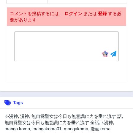
コメントを投稿するには、
ログイン
または
登録
する必
要があります
Tags
K-漫神
,
漫神
,
無自覚聖女は今日も無意識に力を垂れ流す 話
,
無自覚聖女は今日も無意識に力を垂れ流す 全話
,
k漫神
,
manga koma
,
mangakoma01
,
mangakoma
,
漫画koma
,