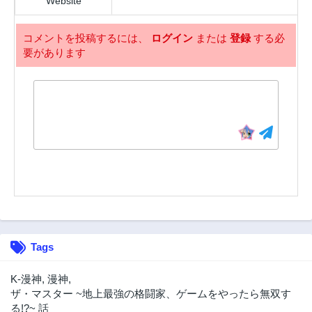
Website
コメントを投稿するには、
ログイン
または
登録
する必
要があります
Tags
K-漫神
,
漫神
,
ザ・マスター ~地上最強の格闘家、ゲームをやったら無双す
る!?~ 話