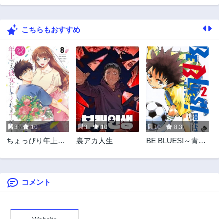
こちらもおすすめ
3
10
3
10
10
8.3
ちょっぴり年上で
裏アカ人生
BE BLUES!～青に
も彼女にしてくれ
なれ～
ますか？
コメント